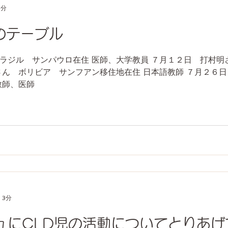
1分
のテーブル
ラジル サンパウロ在住 医師、大学教員 ７月１２日 打村明
さん ボリビア サンフアン移住地在住 日本語教師 ７月２
教師、医師
 3分
ュにCLD児の活動についてとりあげ