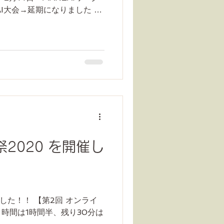
AI大会→延期になりました 参
加する場合、見学する場合は
ください。...
020 を開催し
た！！ 【第2回 オンライ
ト時間は1時間半、残り30分は